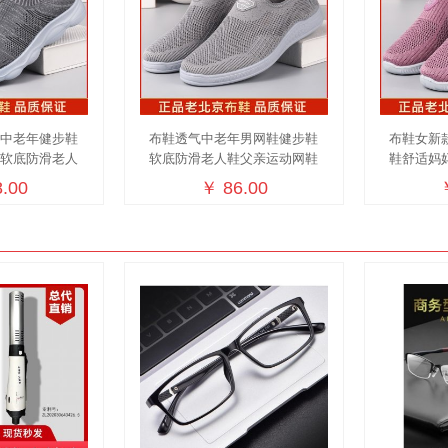
适中老年健步鞋
布鞋透气中老年男网鞋健步鞋
布鞋女新
鞋软底防滑老人
软底防滑老人鞋父亲运动网鞋
鞋舒适妈
子
.00
￥ 86.00