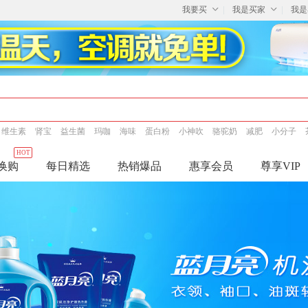
我要买
我是买家
我是
维生素
肾宝
益生菌
玛咖
海味
蛋白粉
小神吹
骆驼奶
减肥
小分子
HOT
换购
每日精选
热销爆品
惠享会员
尊享VIP