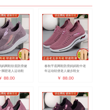
妈妈网鞋软底防滑健
春秋平底网鞋防滑妈妈鞋中老
一脚蹬老人运动鞋
年运动轻便老人健步鞋女
￥ 88.00
￥ 88.00