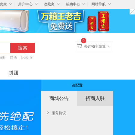
卖家
用户中心
收藏夹
帮助中心
网站导航
0
去购物车结算
>
茶叶
红酒
纪念币
拼团
请配置
商城公告
招商入驻
服务协议