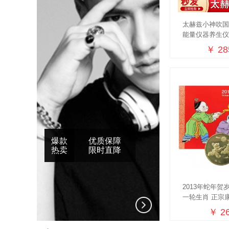
太赫兹小神吹
能量仪器养生
官方正品
￥ 28
爆款
优质保障
热卖
限时直降
2013年蛇年贺
一轮生肖 正宗
册
￥ 26