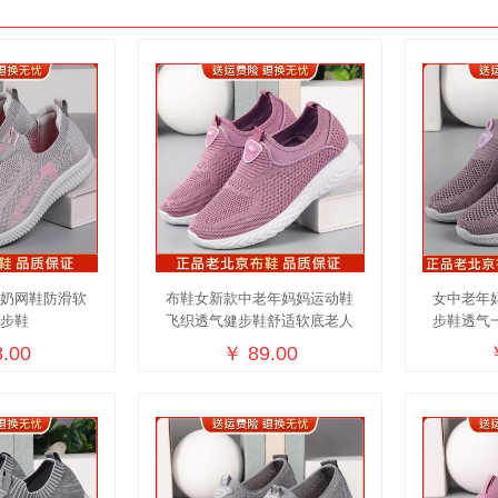
奶奶网鞋防滑软
布鞋女新款中老年妈妈运动鞋
女中老年
健步鞋
飞织透气健步鞋舒适软底老人
步鞋透气
鞋
.00
￥ 89.00