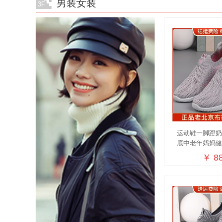
男装女装
3F
运动鞋一脚蹬
底中老年妈妈
￥ 88