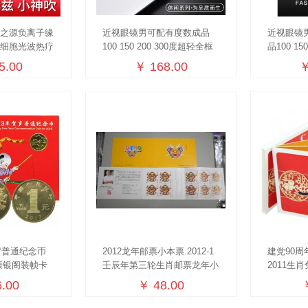
国之源负离子缘
近视眼镜男可配有度数成品
近视眼镜
仪细胞光波热疗
100 150 200 300度超轻全框
品100 15
黑色近视镜
睛近视镜
5.00
￥ 168.00
￥
岁普通纪念币
2012龙年邮票小本票.2012-1
建党90
康银阁装帧卡
壬辰年第三轮生肖邮票龙年小
2011生
本票 折本
套
.00
￥ 48.00