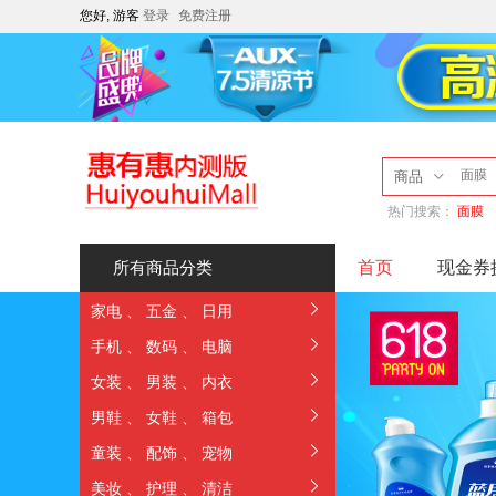
您好, 游客
登录
免费注册
商品
热门搜索：
面膜
首页
现金券
所有商品分类
家电
、
五金
、
日用
手机
、
数码
、
电脑
女装
、
男装
、
内衣
男鞋
、
女鞋
、
箱包
童装
、
配饰
、
宠物
美妆
、
护理
、
清洁