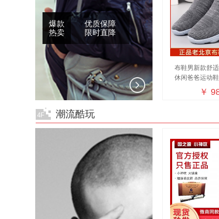
爆款
优质保障
热卖
限时直降
布鞋男新款舒
休闲爸爸运动
鞋
￥ 98
潮流酷玩
4F