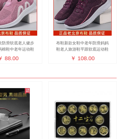
款防滑软底老人健步
布鞋新款女鞋中老年防滑妈妈
妈棉鞋中老年运动鞋
鞋老人旅游鞋平跟软底运动鞋
￥ 88.00
￥ 108.00