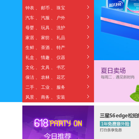
钟表
、
邮币
、
珠宝
汽车
、
汽服
、
户外
母婴
、
玩具
、
洗护
家居
、
家纺
、
礼品
生鲜
、
茶酒
、
特产
礼盒
、
情趣
、
仪器
文化
、
文具
、
书艺
保洁
、
农林
、
花艺
二手
、
工业
、
服务
风景
、
商务
、
安装