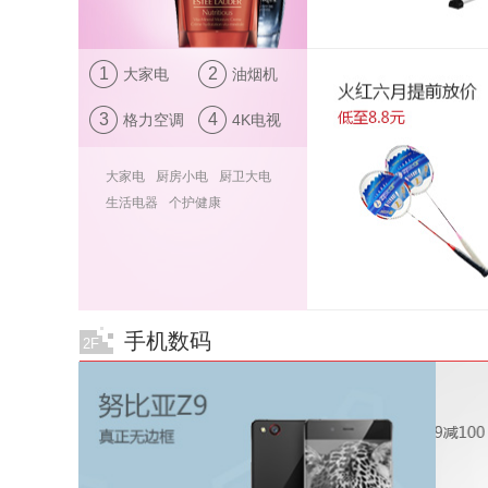
1
2
大家电
油烟机
3
4
格力空调
4K电视
大家电
厨房小电
厨卫大电
生活电器
个护健康
手机数码
2F